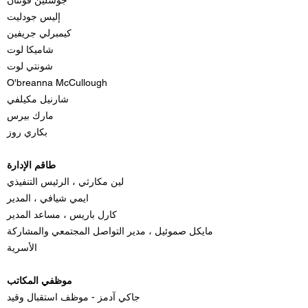
جوسلين فونتان
إليس جودليت
كيمبرلي جريفين
شاميكا لوت
شونتي لوت
O'breanna McCullough
شارنيل مكيلفي
مارك بيرس
بكاري روز
طاقم الإدارة
لين مكارثي ، الرئيس التنفيذي
ايمي شيافي ، المدير
كارل باريس ، مساعد المدير
مايكل صموئيل ، مدير التواصل المجتمعي والمشاركة
الأسرية
موظفي المكاتب
جاكي آدمز - موظف استقبال وقيد