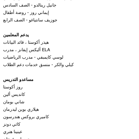
جانيل رينالدو - الصف السادس
إيماني روز - روضة أطفال
جوزيف سانتياغو - الصف الرابع
يدعم المعلمين
هيذر أكوستا ، قائد البيانات
أليكس إيفانز ، مدرب ELA
لوسي كايمبفي - مدرب الرياضيات
كيلي والكر - منسق خدمات دعم الطلاب
مساعدو التدريس
روز أكوستا
كانديس ألين
شاني بومان
هيلاري بوين ليدرمان
كاميري بروكس هندرسون
كاثي دونز
عينينا هنري