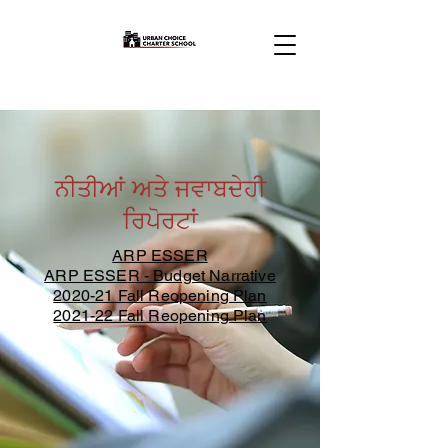
ਨੀਤੀਆਂ ਅਤੇ ਜਵਾਬਦੇਹੀ
ਰਿਪੋਰਟਾਂ
ARP ESSER
ARP ESSE
R - Budget Narrative
2020-21 Fall Reopening Plan
2021-22 Fall Reopening Plan